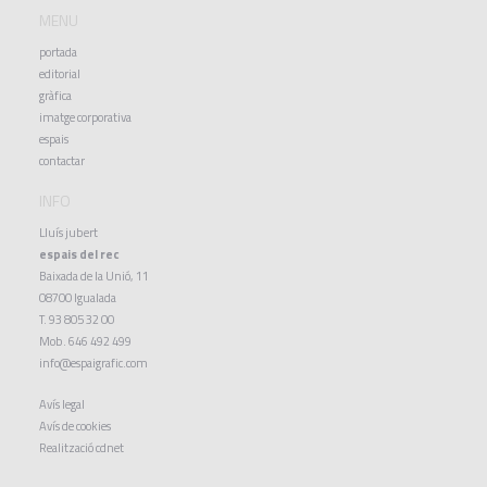
MENU
portada
editorial
gràfica
imatge corporativa
espais
contactar
INFO
Lluís jubert
espais del rec
Baixada de la Unió, 11
08700 Igualada
T. 93 805 32 00
Mob. 646 492 499
info@espaigrafic.com
Avís legal
Avís de cookies
Realització
cdnet