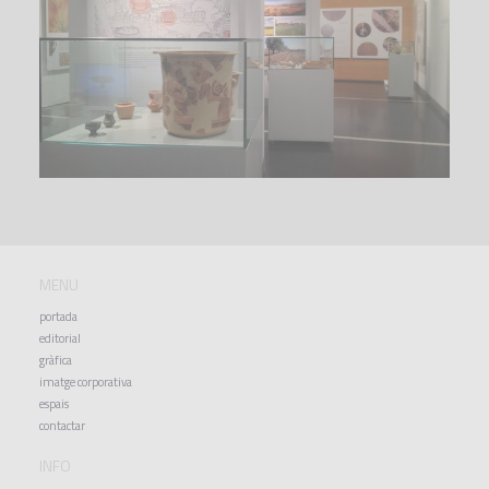
MENU
portada
editorial
gràfica
imatge corporativa
espais
contactar
INFO