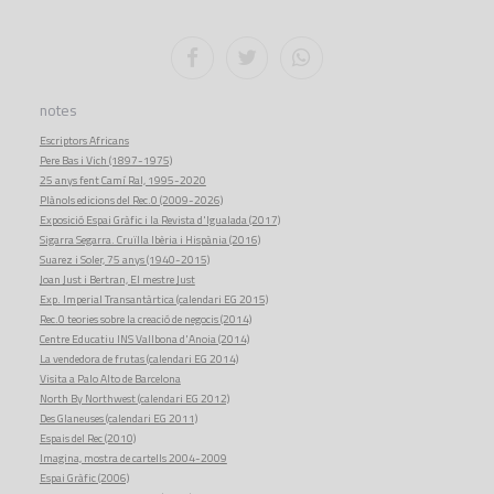
notes
Escriptors Africans
Pere Bas i Vich (1897-1975)
25 anys fent Camí Ral, 1995-2020
Plànols edicions del Rec.0 (2009-2026)
Exposició Espai Gràfic i la Revista d'Igualada (2017)
Sigarra Segarra. Cruïlla Ibèria i Hispània (2016)
Suarez i Soler, 75 anys (1940-2015)
Joan Just i Bertran, El mestre Just
Exp. Imperial Transantàrtica (calendari EG 2015)
Rec.0 teories sobre la creació de negocis (2014)
Centre Educatiu INS Vallbona d'Anoia (2014)
La vendedora de frutas (calendari EG 2014)
Visita a Palo Alto de Barcelona
North By Northwest (calendari EG 2012)
Des Glaneuses (calendari EG 2011)
Espais del Rec (2010)
Imagina, mostra de cartells 2004-2009
Espai Gràfic (2006)