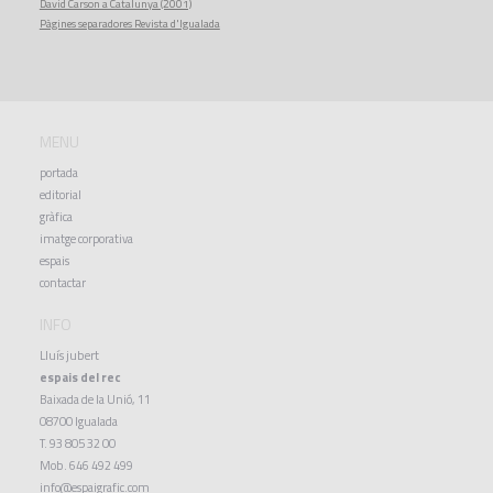
David Carson a Catalunya (2001)
Pàgines separadores Revista d'Igualada
MENU
portada
editorial
gràfica
imatge corporativa
espais
contactar
INFO
Lluís jubert
espais del rec
Baixada de la Unió, 11
08700 Igualada
T. 93 805 32 00
Mob. 646 492 499
info@espaigrafic.com