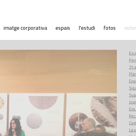
imatge corporativa
espais
l'estudi
fotos
note
Escr
Per
25 
Plàn
Expo
Siga
Suar
Joan
Exp.
Rec.
Cent
La v