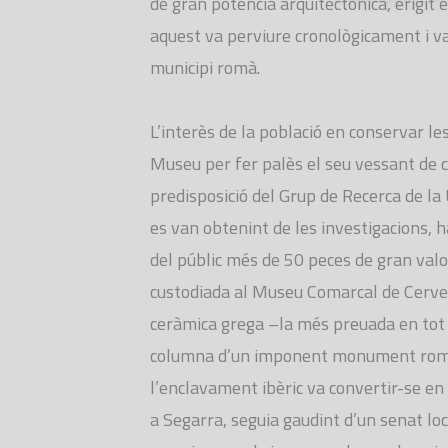
de gran potència arquitectònica, erigit e
aquest va perviure cronològicament i va
municipi romà.
L’interès de la població en conservar les
Museu per fer palès el seu vessant de c
predisposició del Grup de Recerca de la 
es van obtenint de les investigacions, 
del públic més de 50 peces de gran val
custodiada al Museu Comarcal de Cerver
ceràmica grega –la més preuada en tot e
columna d’un imponent monument romà o
l’enclavament ibèric va convertir-se en e
a Segarra, seguia gaudint d’un senat loc