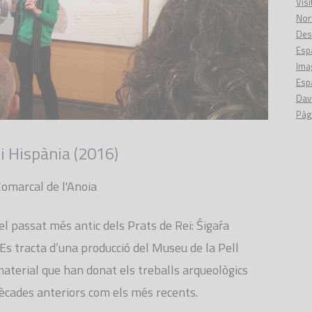
Visi
Nor
Des
Espa
Ima
Espa
Dav
Pàg
 i Hispània (2016)
Comarcal de l'Anoia
el passat més antic dels Prats de Rei: Śigaŕa
. Es tracta d’una producció del Museu de la Pell
material que han donat els treballs arqueològics
dècades anteriors com els més recents.