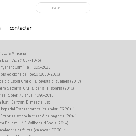
s
contactar
iptors Africans
e Bas i Vich (1897-1975)
anys fent Camí Ral, 1995-2020
ols edicions del Rec.0 (2009-2026)
sició Espai Gràfic i la Revista d'Igualada (2017)
rra Segarra. Cruïlla Ibèria i Hispània (2016)
ez i Soler, 75 anys (1940-2015)
 Just i Bertran, El mestre Just
 Imperial Transantàrtica (calendari EG 2015)
0 teories sobre la creació de negocis (2014)
re Educatiu INS Vallbona d'Anoia (2014)
endedora de frutas (calendari EG 2014)