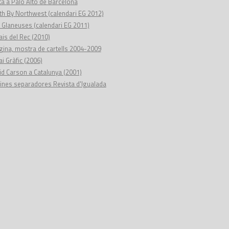
ta a Palo Alto de Barcelona
th By Northwest (calendari EG 2012)
 Glaneuses (calendari EG 2011)
is del Rec (2010)
gina, mostra de cartells 2004-2009
i Gràfic (2006)
id Carson a Catalunya (2001)
ines separadores Revista d'Igualada