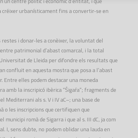
n un centre polític i econòmic d’entitat, i que
 créixer urbanísticament fins a convertir-se en
 restes i donar-les a conèixer, la voluntat del
entre patrimonial d’abast comarcal, i la total
Universitat de Lleida per difondre els resultats que
han confluit en aquesta mostra que posa a l’abast
or. Entre elles podem destacar una moneda
a amb la inscripicó ibèrica “Śigaŕa”; fragments de
l Mediterrani als s. V i IV aC–; una base de
 les inscripcions que certifiquen que
l municipi romà de Sigarra i que al s. III dC, ja com
al. I, sens dubte, no podem oblidar una lauda en