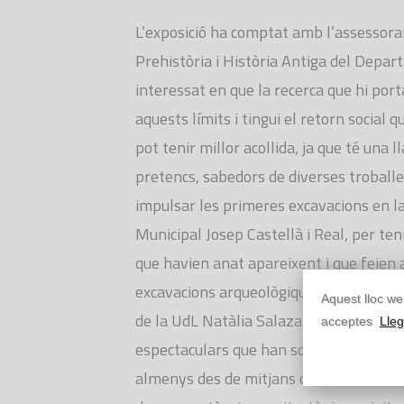
L’exposició ha comptat amb l’assessora
Prehistòria i Història Antiga del Depart
interessat en que la recerca que hi por
aquests límits i tingui el retorn social 
pot tenir millor acollida, ja que té una l
pretencs, sabedors de diverses troballe
impulsar les primeres excavacions en la
Municipal Josep Castellà i Real, per te
que havien anat apareixent i que feien a
excavacions arqueològiques del 2013, po
Aquest lloc web
de la UdL Natàlia Salazar en ple nucli a
acceptes
Lleg
espectaculars que han sobrepassat les 
almenys des de mitjans del s. VI aC, en 