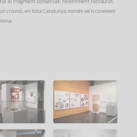
tià: el fragment conservat, recentment restaurat,
’un crismó; en tota Catalunya només se’n coneixen
elona.